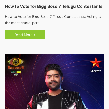
How to Vote for Bigg Boss 7 Telugu Contestants
How to Vote for Bigg Boss 7 Telugu Contestants: Voting is
the most crucial part …
How
Read More »
to
Vote
for
Bigg
Boss
7
Telugu
Contestants