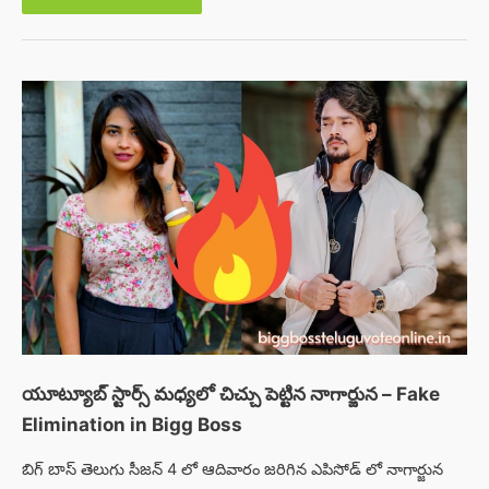
Telugu
Episode
17
Highlights
in
Telugu
–
గెలుపు
ఎవరిది?
రోబోలా?
మనుషులా?
యూట్యూబ్ స్టార్స్ మధ్యలో చిచ్చు పెట్టిన నాగార్జున – Fake
Elimination in Bigg Boss
బిగ్ బాస్ తెలుగు సీజన్ 4 లో ఆదివారం జరిగిన ఎపిసోడ్ లో నాగార్జున