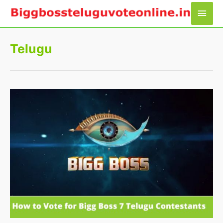
Skip
Main
to
Men
content
Telugu